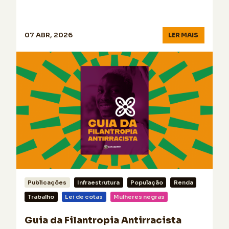
07 ABR, 2026
LER MAIS
Publicações
Infraestrutura
População
Renda
Trabalho
Lei de cotas
Mulheres negras
Guia da Filantropia Antirracista