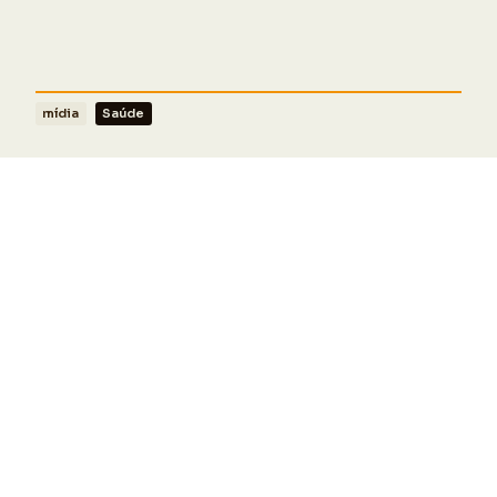
mídia
Saúde
Siga o CEDRA
PÁGINA INICIAL
DESTAQUES