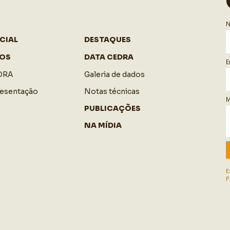
CIAL
DESTAQUES
OS
DATA CEDRA
E
DRA
Galeria de dados
resentação
Notas técnicas
M
PUBLICAÇÕES
NA MÍDIA
E
P