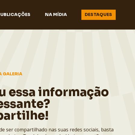
PUBLICAÇÕES
NA MÍDIA
DESTAQUES
A GALERIA
u essa informação
essante?
artilhe!
de ser compartilhado nas suas redes sociais, basta