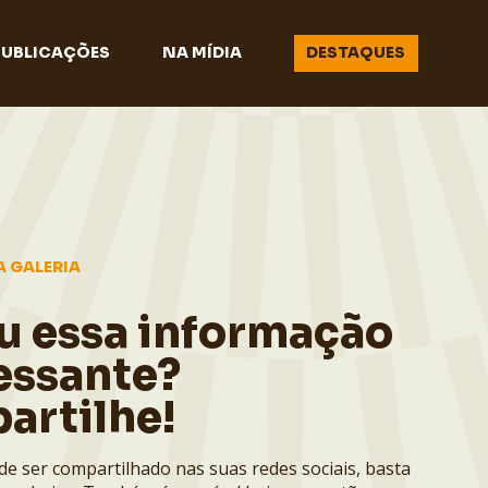
PUBLICAÇÕES
NA MÍDIA
DESTAQUES
A GALERIA
u essa informação
essante?
artilhe!
de ser compartilhado nas suas redes sociais, basta