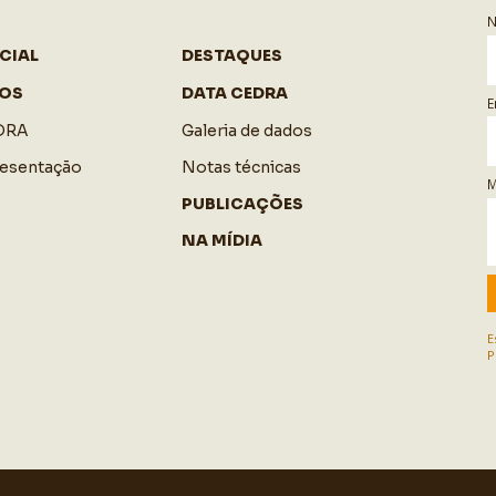
CIAL
DESTAQUES
OS
DATA CEDRA
E
DRA
Galeria de dados
resentação
Notas técnicas
M
PUBLICAÇÕES
NA MÍDIA
E
P