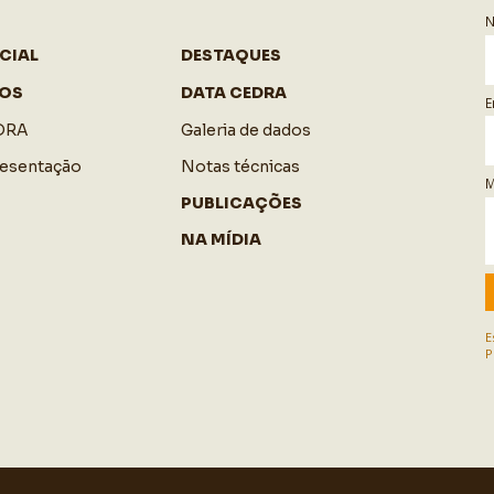
CIAL
DESTAQUES
OS
DATA CEDRA
E
DRA
Galeria de dados
resentação
Notas técnicas
M
PUBLICAÇÕES
NA MÍDIA
E
P