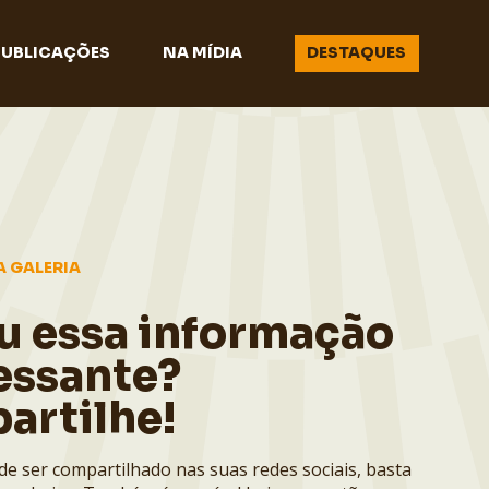
PUBLICAÇÕES
NA MÍDIA
DESTAQUES
A GALERIA
u essa informação
essante?
artilhe!
de ser compartilhado nas suas redes sociais, basta