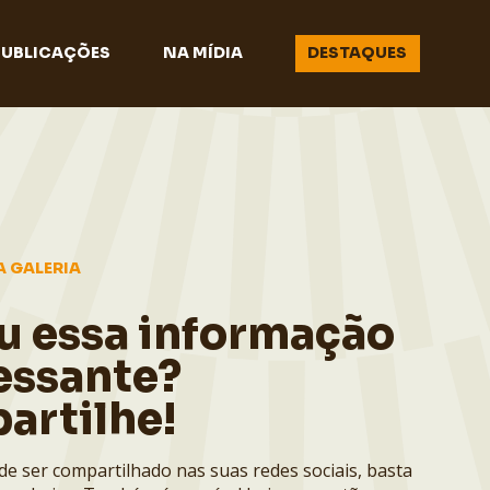
PUBLICAÇÕES
NA MÍDIA
DESTAQUES
A GALERIA
u essa informação
essante?
artilhe!
de ser compartilhado nas suas redes sociais, basta