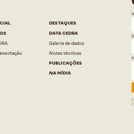
CIAL
DESTAQUES
OS
DATA CEDRA
E
DRA
Galeria de dados
resentação
Notas técnicas
M
PUBLICAÇÕES
NA MÍDIA
E
P