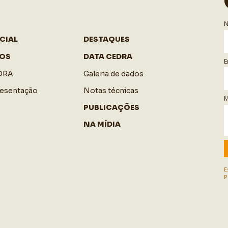
CIAL
DESTAQUES
OS
DATA CEDRA
E
DRA
Galeria de dados
resentação
Notas técnicas
M
PUBLICAÇÕES
NA MÍDIA
E
P