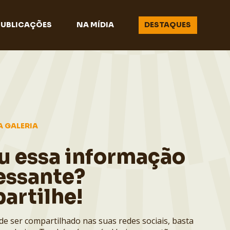
PUBLICAÇÕES
NA MÍDIA
DESTAQUES
A GALERIA
u essa informação
essante?
artilhe!
de ser compartilhado nas suas redes sociais, basta