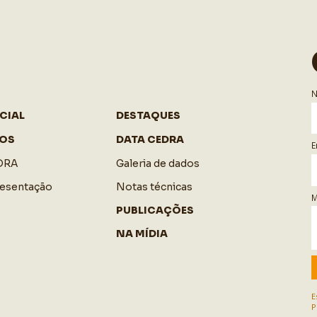
CIAL
DESTAQUES
OS
DATA CEDRA
E
DRA
Galeria de dados
resentação
Notas técnicas
M
PUBLICAÇÕES
NA MÍDIA
E
P