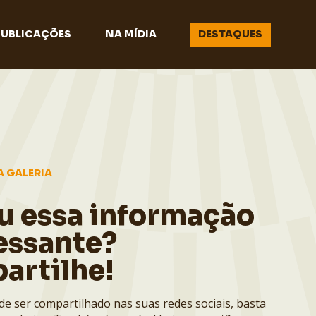
PUBLICAÇÕES
NA MÍDIA
DESTAQUES
A GALERIA
u essa informação
essante?
artilhe!
de ser compartilhado nas suas redes sociais, basta