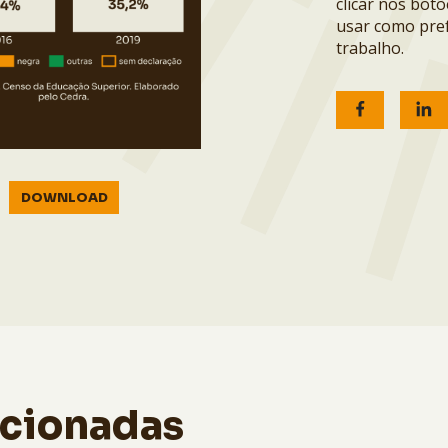
clicar nos bot
usar como pref
trabalho.
DOWNLOAD
acionadas