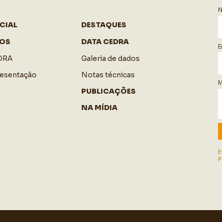
CIAL
DESTAQUES
OS
DATA CEDRA
E
DRA
Galeria de dados
resentação
Notas técnicas
M
PUBLICAÇÕES
NA MÍDIA
E
P