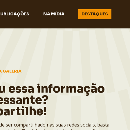
PUBLICAÇÕES
NA MÍDIA
DESTAQUES
A GALERIA
u essa informação
essante?
artilhe!
de ser compartilhado nas suas redes sociais, basta