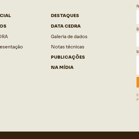
CIAL
DESTAQUES
OS
DATA CEDRA
E
DRA
Galeria de dados
resentação
Notas técnicas
M
PUBLICAÇÕES
NA MÍDIA
E
P