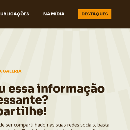
PUBLICAÇÕES
NA MÍDIA
DESTAQUES
A GALERIA
u essa informação
essante?
artilhe!
de ser compartilhado nas suas redes sociais, basta