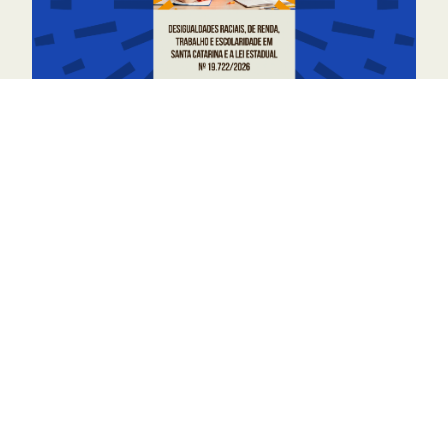
Publicações
Escolaridade
Renda
Trabalho
Lei de cotas
Desigualdades raciais de renda,
trabalho e educação no estado de
Santa Catarina
07 ABR, 2026
LER MAIS