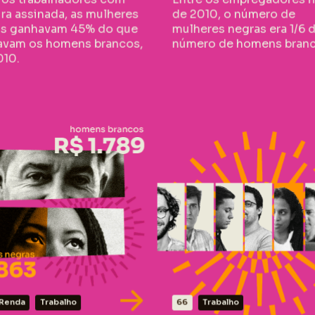
hadores com carteira assinada era
como empregadores que m
ira assinada, as mulheres
de 2010, o número de
,00 entre as mulheres negras e R$
as ganhavam 45% do que
mulheres negras era 1/6 
1789,00 entre homens brancos.
avam os homens brancos,
número de homens branc
010.
Fonte: IBGE | Censo 2010. El
te: IBGE | Censo 2010. Elaborado
pelo
pelo CEDRA.
Renda
Trabalho
66
Trabalho
 DADOS
VER DADOS