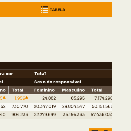
TABELA
ra cor
Total
el
Sexo do responsável
ino
Total
Feminino
Masculino
Total
75
1.956
24.882
85.295
7.174.290
052
730.770
20.347.019
29.804.547
50.151.565
440
904.233
22.279.699
35.156.333
57.436.032