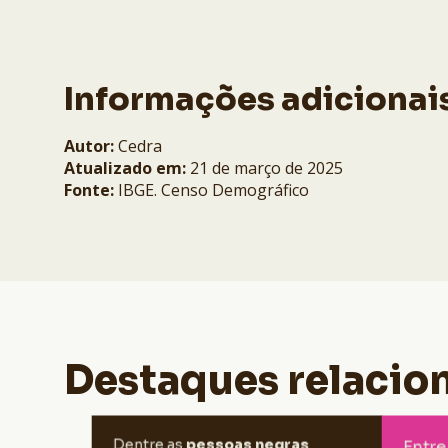
Informações adicionai
Autor:
Cedra
Atualizado em:
21 de março de 2025
Fonte:
IBGE. Censo Demográfico
Destaques relacio
pessoas negras
Em 2012, dentre as
Dentre as
pessoas negras
Entre