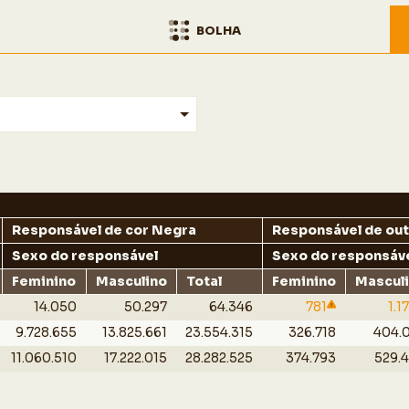
BOLHA
Responsável de cor Negra
Responsável de out
Sexo do responsável
Sexo do responsáv
Feminino
Masculino
Total
Feminino
Mascul
14.050
50.297
64.346
781
1.1
9.728.655
13.825.661
23.554.315
326.718
404.
11.060.510
17.222.015
28.282.525
374.793
529.