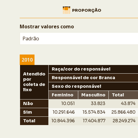
PROPORÇÃO
Mostrar valores como
Padrão
2010
Raça/cor do responsável
Atendido
Responsável de cor Branca
por
coleta de
Sexo do responsável
lixo
Feminino
Masculino
Total
Não
10.051
33.823
43.874
Sim
10.291.646
15.574.834
25.866.480
Total
10.844.396
17.404.877
28.249.274