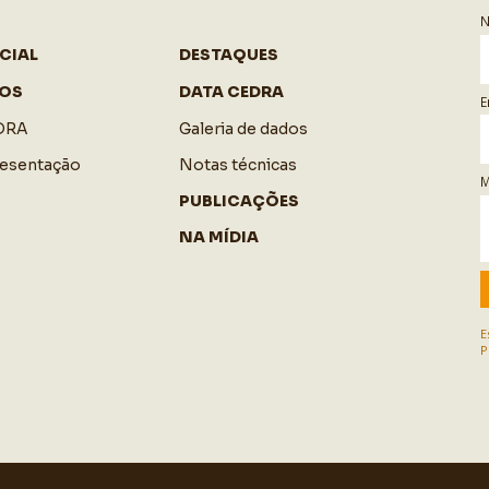
CIAL
DESTAQUES
OS
DATA CEDRA
E
DRA
Galeria de dados
resentação
Notas técnicas
M
PUBLICAÇÕES
NA MÍDIA
E
P