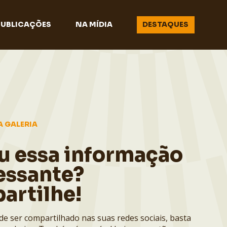
PUBLICAÇÕES
NA MÍDIA
DESTAQUES
A GALERIA
u essa informação
essante?
artilhe!
de ser compartilhado nas suas redes sociais, basta