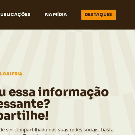
PUBLICAÇÕES
NA MÍDIA
DESTAQUES
A GALERIA
u essa informação
essante?
artilhe!
de ser compartilhado nas suas redes sociais, basta