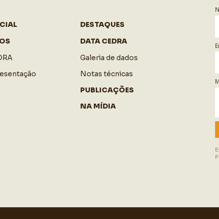
CIAL
DESTAQUES
OS
DATA CEDRA
E
DRA
Galeria de dados
resentação
Notas técnicas
M
PUBLICAÇÕES
NA MÍDIA
E
P