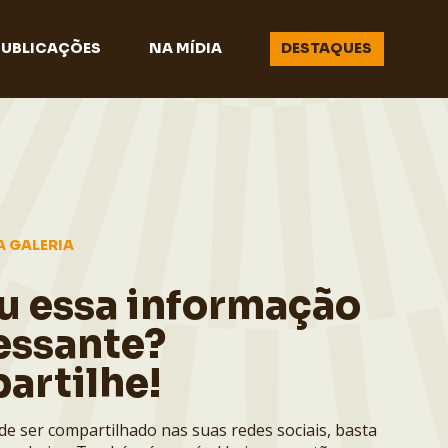
PUBLICAÇÕES
NA MÍDIA
DESTAQUES
A GALERIA
u essa informação
essante?
artilhe!
de ser compartilhado nas suas redes sociais, basta