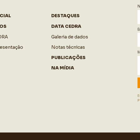
CIAL
DESTAQUES
OS
DATA CEDRA
E
DRA
Galeria de dados
resentação
Notas técnicas
M
PUBLICAÇÕES
NA MÍDIA
E
P