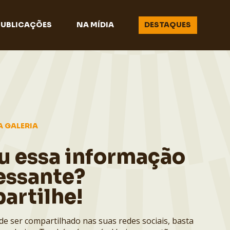
PUBLICAÇÕES
NA MÍDIA
DESTAQUES
A GALERIA
u essa informação
essante?
artilhe!
de ser compartilhado nas suas redes sociais, basta