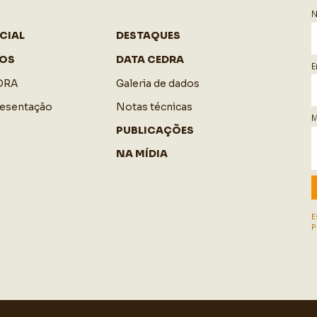
CIAL
DESTAQUES
OS
DATA CEDRA
E
DRA
Galeria de dados
resentação
Notas técnicas
M
PUBLICAÇÕES
NA MÍDIA
E
P