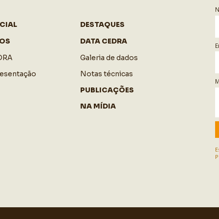
CIAL
DESTAQUES
OS
DATA CEDRA
E
DRA
Galeria de dados
resentação
Notas técnicas
M
PUBLICAÇÕES
NA MÍDIA
E
P