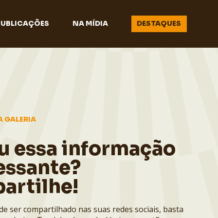
PUBLICAÇÕES
NA MÍDIA
DESTAQUES
A GALERIA
u essa informação
essante?
artilhe!
de ser compartilhado nas suas redes sociais, basta