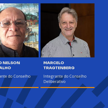
O NELSON
MARCELO
CRI
ALHO
TRAGTENBERG
ante do Conselho
Integrante do Conselho
Deliberativo
Dire