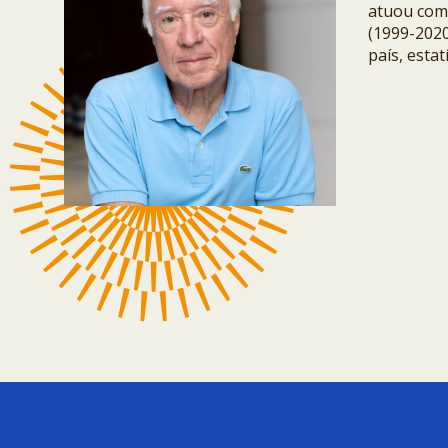
atuou com
(1999-2020
país, estat