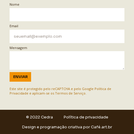
Nome
Email
Mensagem
ENVIAR
Este site é protegido pelo reCAPTCHA e pelo Google
Política de
Privacidade
e aplicam-se os
Termos de Serviço
.
© 2022 Cedra
Política de privacidade
Design e programação criativa por
Café.art.br