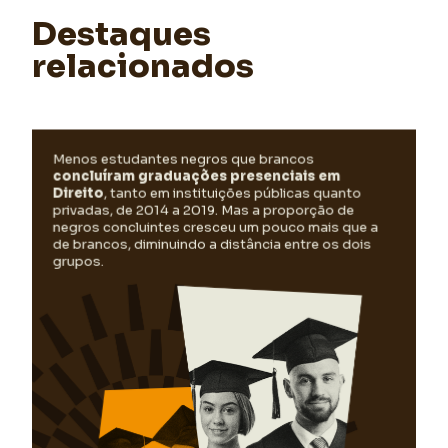
Destaques
relacionados
Estudantes brancos que concluíram graduações presenciais
Menos estudantes negros que brancos
em Direito aumentaram 13,7 pontos percentuais (pp) nas
concluíram graduações presenciais em
instituições públicas e 13,2 pp nas privadas de 2014 a 2019.
Direito
, tanto em instituições públicas quanto
Já os negros aumentaram 18,1 pp nas instituições públicas
privadas, de 2014 a 2019. Mas a proporção de
e 16,4 pp nas privadas, um aumento mais acelerado que o
negros concluintes cresceu um pouco mais que a
dos brancos no mesmo período.
de brancos, diminuindo a distância entre os dois
grupos.