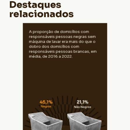
Destaques
relacionados
23,0% dos domicílios com responsáveis
A proporção de domicílios com
pessoas brancas e 48,9% com
responsáveis pessoas negras sem
responsáveis pessoas negras não tinham
máquina de lavar era mais do que o
máquina de lavar, em 2016. Em 2022, mais
dobro dos domicílios com
pessoas passaram a ter o eletrodoméstico
responsáveis pessoas brancas, em
e esses números foram para 17,5% e
39,2%, respectivamente. Mesmo assim, as
média, de 2016 a 2022.
pessoas negras sem máquina de lavar
permaneceram mais que o dobro das
brancas.