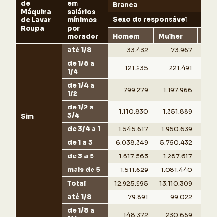
de
em
Branca
Máquina
salários
Sexo do responsável
de Lavar
mínimos
Roupa
por
morador
Homem
Mulher
Tot
até 1/8
33.432
73.967
de 1/8 a
121.235
221.491
1/4
de 1/4 a
799.279
1.197.966
1.
1/2
de 1/2 a
1.110.830
1.351.889
2.
3/4
Sim
de 3/4 a 1
1.545.617
1.960.639
3.
de 1 a 3
6.038.349
5.760.432
11.
de 3 a 5
1.617.563
1.287.617
2.
mais de 5
1.511.629
1.081.440
2.
Total
12.925.995
13.110.309
26.0
até 1/8
79.891
99.022
de 1/8 a
148.372
230.659