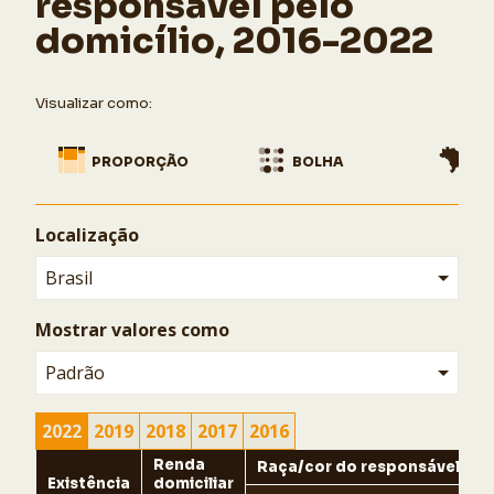
responsável pelo
rendimento-domiciliar-per-capita-sexo-e-raca-cor-
do-responsavel-pelo-domicilio-brasil/. Acesso em:
domicílio, 2016-2022
21 de março de 2025.
COPIAR
Visualizar como:
Ocultar
PROPORÇÃO
BOLHA
MA
Localização
Brasil
Mostrar valores como
Padrão
2022
2019
2018
2017
2016
Renda
Raça/cor do responsável
Existência
domiciliar