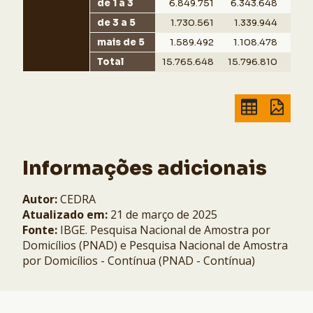
de 1 a 3
6.849.751
6.343.648
13.
de 3 a 5
1.730.561
1.339.944
3.0
mais de 5
1.589.492
1.108.478
2.
Total
15.765.648
15.796.810
31.
Informações adicionais
Autor:
CEDRA
Atualizado em:
21 de março de 2025
Fonte:
IBGE. Pesquisa Nacional de Amostra por
Domicílios (PNAD) e Pesquisa Nacional de Amostra
por Domicílios - Contínua (PNAD - Contínua)