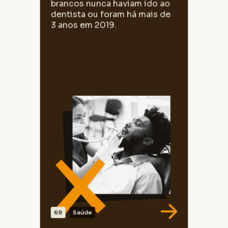
brancos nunca haviam ido ao
de 3 anos em 2019. Essa proporção entre
as pessoas brancas era 20,1%.
dentista ou foram há mais de
3 anos em 2019.
Fonte: Pesquisa Nacional de Saúde, 2019.
Elaborado pelo CEDRA.
69
Saúde
VER DADOS