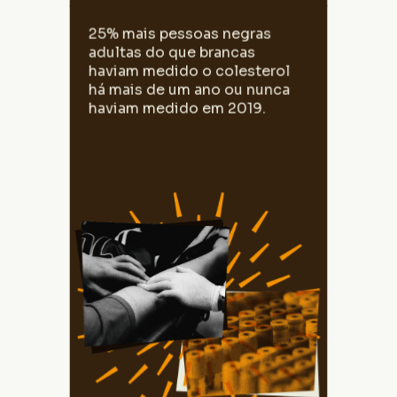
40,8% das pessoas negras adultas haviam
25% mais pessoas negras
medido o colesterol há mais de um ano ou
adultas do que brancas
nunca haviam medido em 2019. Essa
proporção entre as pessoas brancas era
haviam medido o colesterol
32,6%.
há mais de um ano ou nunca
haviam medido em 2019.
Fonte: Pesquisa Nacional de Saúde, 2019.
Elaborado pelo CEDRA.