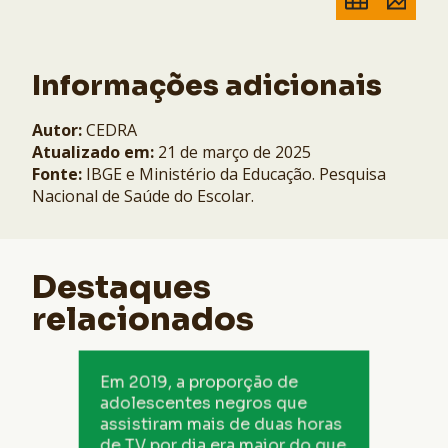
Informações adicionais
Autor:
CEDRA
Atualizado em:
21 de março de 2025
Fonte:
IBGE e Ministério da Educação. Pesquisa
Nacional de Saúde do Escolar.
Destaques
relacionados
Entre os adolescentes negros, 38,4%
Em 2019, a proporção de
assistiram mais de duas horas de TV por
adolescentes negros que
dia, enquanto, entre os adolescentes
brancos, essa proporção era 31,9% em
assistiram mais de duas horas
2019.
de TV por dia era maior do que