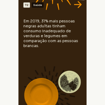
72
Saúde
VER DADOS
Em 2019, 45,7% das pessoas negras com
Em 2019, 31% mais pessoas
18 anos ou mais consumiam verduras
negras adultas tinham
quatro ou menos dias por semana,
enquanto entre as brancas essa
consumo inadequado de
porcentagem era 34,9%.
verduras e legumes em
comparação com as pessoas
brancas.
Fonte: Pesquisa Nacional de Saúde, 2019.
Elaborado pelo CEDRA.