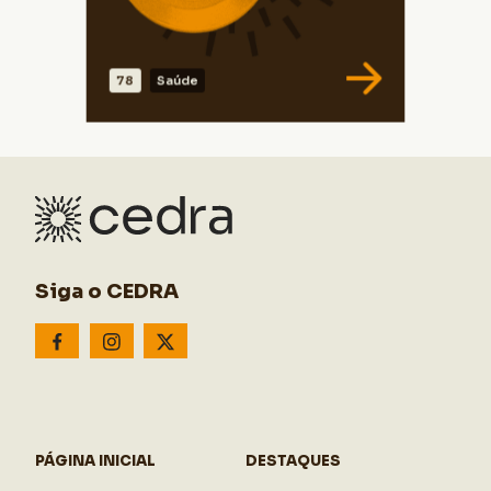
78
Saúde
VER DADOS
Siga o CEDRA
PÁGINA INICIAL
DESTAQUES