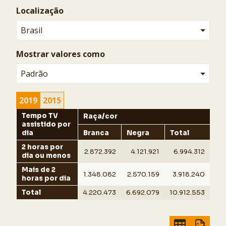
Ocultar
Localização
Brasil
Mostrar valores como
Padrão
2019
2015
Tempo TV
Raça/cor
assistido por
dia
Branca
Negra
Total
2 horas por
2.872.392
4.121.921
6.994.312
dia ou menos
Mais de 2
1.348.082
2.570.159
3.918.240
horas por dia
Total
4.220.473
6.692.079
10.912.553