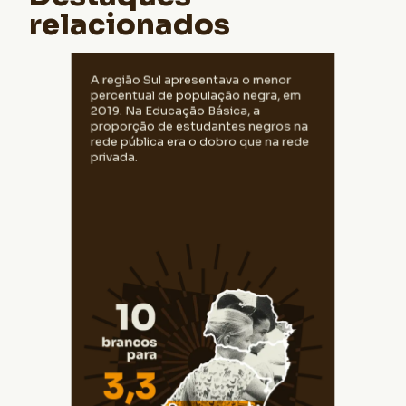
relacionados
Na Educação Básica, em 2019, havia 2
A região Sul apresentava o menor
estudantes negros para cada 10 brancos
percentual de população negra, em
nas escolas públicas da região Sul, menos
2019. Na Educação Básica, a
que a proporção na população, onde
proporção de estudantes negros na
havia 3,3 negros para cada 10 brancos, em
rede pública era o dobro que na rede
média. Na rede privada, a proporção era
de 1 estudante negro para cada 10
privada.
brancos, muito menor que na população
total.
Fonte: PNADc e Censo Escolar de 2019