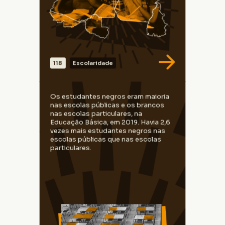
Fonte: PNADc e Censo Escolar de 2019
118
Escolaridade
VER DADOS
Para cada 15 estudantes negros havia 10
Os estudantes negros eram maioria
brancos na rede pública de Educação
nas escolas públicas e os brancos
Básica. Já na rede privada, havia 6
nas escolas particulares, na
estudantes negros para cada 10 brancos,
Educação Básica, em 2019. Havia 2,6
em 2019.
vezes mais estudantes negros nas
escolas públicas que nas escolas
particulares.