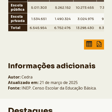
Escola
5.011.303
5.262.152
10.273.455
7.389.0
pública
Escola
1.534.651
1.490.324
3.024.975
994.9
privada
Total
6.545.954
6.752.476
13.298.430
8.383.9
Informações adicionais
Autor:
Cedra
Atualizado em:
21 de março de 2025
Fonte:
INEP. Censo Escolar da Educação Básica.
Destaques