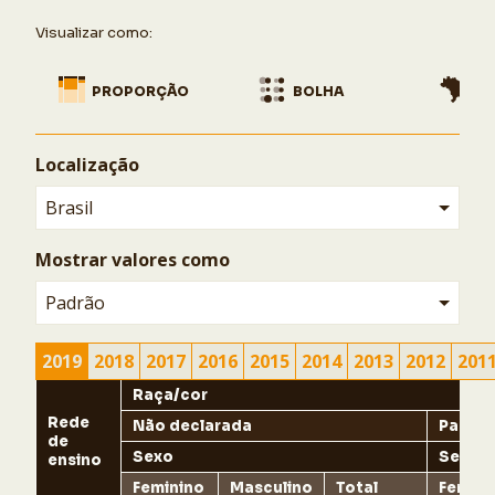
Visualizar como:
Ocultar
PROPORÇÃO
BOLHA
MA
Localização
Brasil
Mostrar valores como
Padrão
2019
2018
2017
2016
2015
2014
2013
2012
201
Raça/cor
Rede
Não declarada
Parda
de
Sexo
Sexo
ensino
Feminino
Masculino
Total
Femini