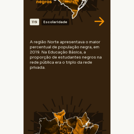
119
Escolaridade
VER DADOS
Na Educação Básica, em 2019, havia 65
A região Norte apresentava o maior
estudantes negros para cada 10 brancos
percentual de população negra, em
nas escolas públicas da região Norte,
2019. Na Educação Básica, a
muito mais do que na população, onde
proporção de estudantes negros na
havia 40 negros para 10 brancos. Na rede
rede pública era o triplo da rede
privada, havia 21 estudantes negros para
cada 10 brancos, a metade da proporção
privada.
de negros na população total.