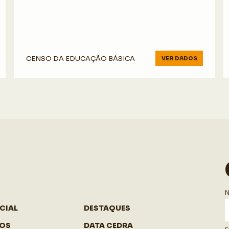
CENSO DA EDUCAÇÃO BÁSICA
VER DADOS
CIAL
DESTAQUES
OS
DATA CEDRA