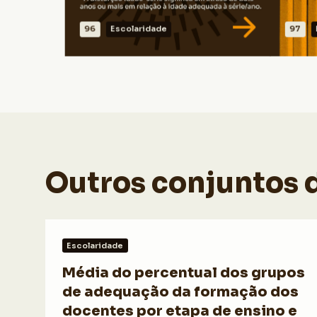
96
Escolaridade
97
VER DADOS
VER
Outros conjuntos 
Escolaridade
Média do percentual dos grupos
de adequação da formação dos
docentes por etapa de ensino e