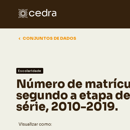
CONJUNTOS DE DADOS
Citar essa tabela
Escolaridade
Número de matrícul
Número de matrículas por sexo e raça/
da Educação Básica.. Disponível em: 
segundo a etapa de
etapa-de-ensino-e-a-distorcao-idade-
série, 2010-2019.
COPIAR
Ocultar
Visualizar como: