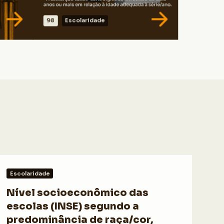
98
Escolaridade
VER DADOS
Escolaridade
Nível socioeconômico das
escolas (INSE) segundo a
predominância de raça/cor,