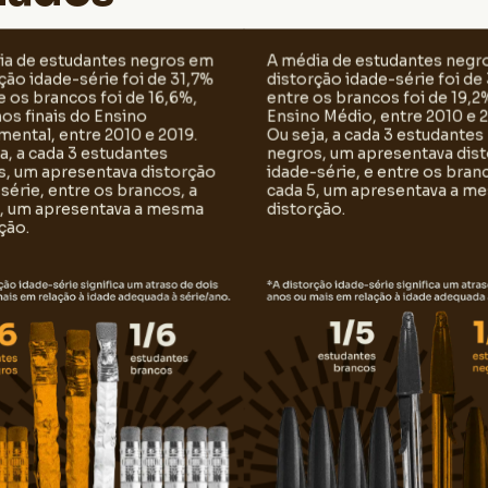
 de distorção idade-série dos anos
A taxa de distorção idade-
ia de estudantes negros em
A média de estudantes negr
is do Ensino Fundamental diminuiu
Ensino Médio diminuiu 
ção idade-série foi de 31,7%
distorção idade-série foi de
 2010 e 2019, entre os estudantes
estudantes negros e brancos, d
e os brancos foi de 16,6%,
entre os brancos foi de 19,2
 e brancos. A distância entre eles
2019. A distância entre eles caiu
os finais do Ensino
Ensino Médio, entre 2010 e 2
 de 18,6 pontos percentuais (2010)
pontos percentuais (2010) p
ental, entre 2010 e 2019.
Ou seja, a cada 3 estudantes
12,6 (2019). Mesmo assim, as taxas
(2019). Mesmo assim, a taxa do
a, a cada 3 estudantes
negros, um apresentava dis
negros em 2019 eram maiores que
em 2019 era muito maior 
s, um apresentava distorção
idade-série, e entre os branc
brancos em 2010, demonstrando a
brancos em 2010, demonst
persistência da desigualdade.
persistência da desig
série, entre os brancos, a
cada 5, um apresentava a m
6, um apresentava a mesma
distorção.
rção.
 INEP. Censo Escolar da Educação
Fonte: INEP. Censo Escolar da E
Básica.