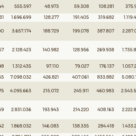
44
555.597
48.973
59.308
108.281
375.
31
1.696.699
128.277
191.405
319.682
1.119.
00
3.657.174
188.729
199.078
387.807
2.287.
57
2.128.423
140.982
128.956
269.938
1.735.
98
1.312.435
97.110
79.027
176.137
1.057.
55
7.098.032
426.821
407.061
833.882
5.080.
75
4.095.663
215.072
245.911
460.983
2.543.
69
2.831.036
193.943
214.220
408.163
2.222.
42
1.868.032
146.083
138.335
284.418
1.433.