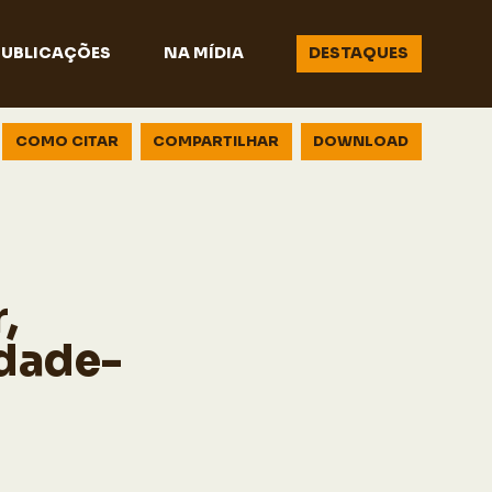
PUBLICAÇÕES
NA MÍDIA
DESTAQUES
COMO CITAR
COMPARTILHAR
DOWNLOAD
,
10-2019.. Fonte: INEP. Censo Escolar
as-por-sexo-e-cor-raca-segundo-a-
idade-