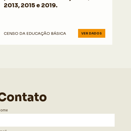
2013, 2015 e 2019.
CENSO DA EDUCAÇÃO BÁSICA
VER DADOS
Contato
Nome