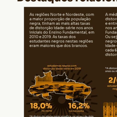
A taxa de distorção idade-série nos anos
A taxa
As regiões Norte e Nordeste, com
A méd
iniciais do Ensino Fundamental diminuiu
fina
a maior proporção de população
distor
nas regiões Norte e Nordeste, de 2010
entre
negra, tinham as mais altas taxas
e entr
para 2019. A distância entre negros e
negros
de distorção idade-série nos anos
nos an
brancos caiu de 9,1 pontos percentuais
caiu
iniciais do Ensino Fundamental, em
Fundam
(2010) para 4,9 (2019) no Nordeste e de
para 
2010 e 2019. As taxas dos
Ou sej
10,8 pontos percentuais (2010) para 7,7
dos 
estudantes negros nestas regiões
negro
(2019) no Norte. A taxa dos negros em
dos 
2019 era próxima a dos brancos em 2010.
eram maiores que dos brancos.
idade-
cada 
disto
Fonte: INEP. Censo Escolar da Educação
Fonte:
Básica.