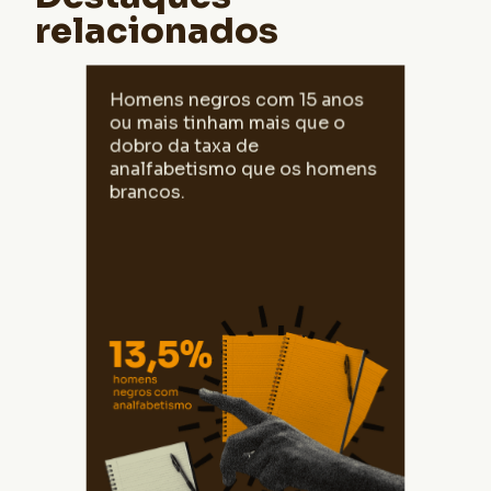
relacionados
Em 2010, considerando a população com
Homens negros com 15 anos
mais de 15 anos, a taxa de analfabetismo
ou mais tinham mais que o
entre homens negros era 13,5% e entre
homens brancos era 6,5%.
dobro da taxa de
analfabetismo que os homens
brancos.
Fonte: IBGE | Censo 2010. Elaborado pelo
CEDRA.