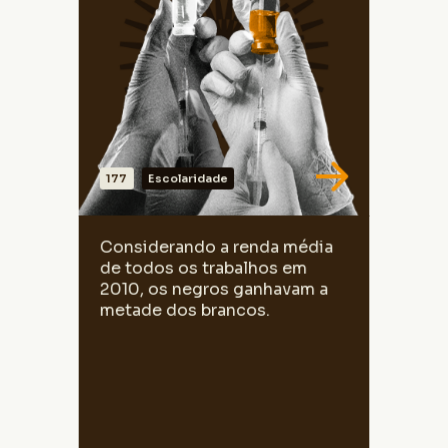
Fonte: INEP. Censo da Educação Superior.
Elaborado pelo Cedra.
177
Escolaridade
NOTAS
Considerando a renda média de todos os
Considerando a renda média
trabalhos, negros ganhavam R$871,08
de todos os trabalhos em
enquanto os brancos recebiam R$
1.619,00.
2010, os negros ganhavam a
metade dos brancos.