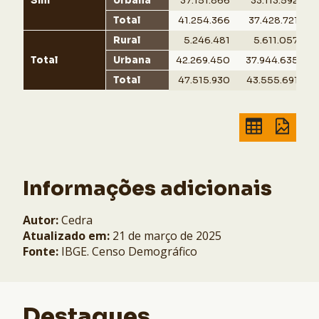
Sim
Urbana
37.151.866
33.113.592
7
Total
41.254.366
37.428.721
7
Rural
5.246.481
5.611.057
Total
Urbana
42.269.450
37.944.635
8
Total
47.515.930
43.555.691
Informações adicionais
Autor:
Cedra
Atualizado em:
21 de março de 2025
Fonte:
IBGE. Censo Demográfico
Destaques