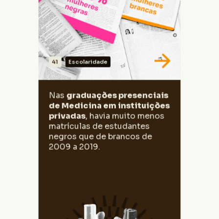
41
Escolaridade
VER DADOS
Nas graduações presenciais de Medicina
Nas
graduações presenciais
em instituições privadas, a proporção de
de Medicina em instituições
matrículas tanto de autodeclarados negros
quanto de brancos aumentou. A diferença
privadas
, havia muito menos
entre brancos e negros aumentou muito no
matrículas de estudantes
período, de 33,9 pontos percentuais (pp)
em 2014 para 45,9 pp em 2019.
negros que de brancos de
2009 a 2019.