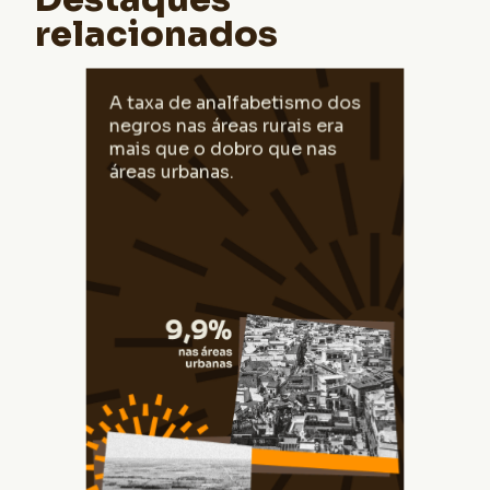
relacionados
Em 2010, considerando a população negra,
A taxa de analfabetismo dos
a taxa de analfabetismo nas áreas rurais
negros nas áreas rurais era
era 27,4% e nas áreas urbanas, 9,9%.
mais que o dobro que nas
áreas urbanas.
Fonte: IBGE | Censo 2010. Elaborado pelo
CEDRA.