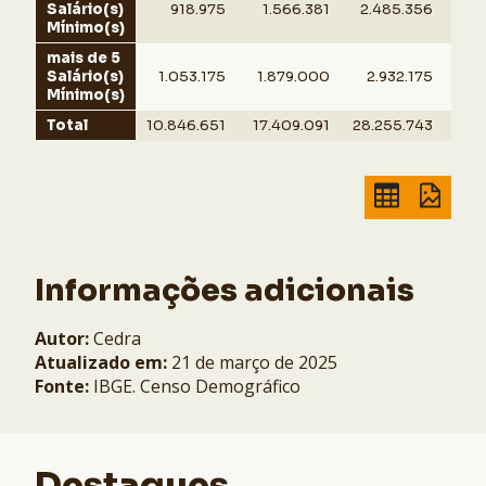
Salário(s)
918.975
1.566.381
2.485.356
3
Mínimo(s)
mais de 5
Salário(s)
1.053.175
1.879.000
2.932.175
25
Mínimo(s)
Total
10.846.651
17.409.091
28.255.743
11.0
Informações adicionais
Autor:
Cedra
Atualizado em:
21 de março de 2025
Fonte:
IBGE. Censo Demográfico
Destaques