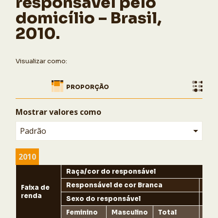
responsável pelo
de 2022.
domicílio – Brasil,
COPIAR
2010.
Ocultar
Visualizar como:
PROPORÇÃO
BO
Mostrar valores como
Padrão
2010
Raça/cor do responsável
Responsável de cor Branca
Res
Faixa de
renda
Sexo do responsável
Sex
Feminino
Masculino
Total
Fem