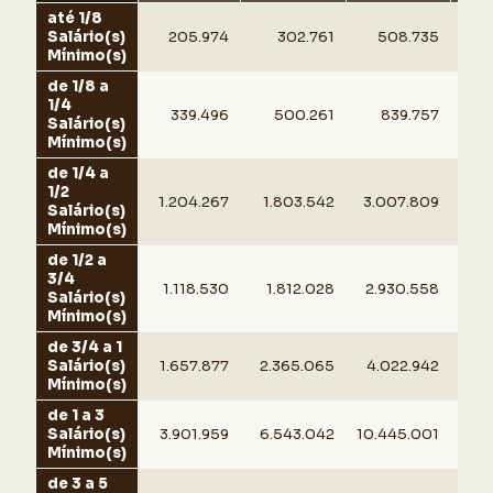
até 1/8
Salário(s)
205.974
302.761
508.735
65
Mínimo(s)
de 1/8 a
1/4
339.496
500.261
839.757
85
Salário(s)
Mínimo(s)
de 1/4 a
1/2
1.204.267
1.803.542
3.007.809
2.2
Salário(s)
Mínimo(s)
de 1/2 a
3/4
1.118.530
1.812.028
2.930.558
1.6
Salário(s)
Mínimo(s)
de 3/4 a 1
Salário(s)
1.657.877
2.365.065
4.022.942
1.8
Mínimo(s)
de 1 a 3
Salário(s)
3.901.959
6.543.042
10.445.001
2.
Mínimo(s)
de 3 a 5